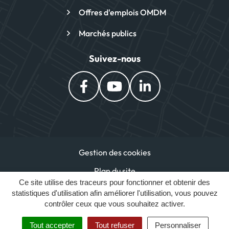
Offres d'emplois OMDM
Marchés publics
Suivez-nous
Lien vers le compte Facebook
Lien vers la chaîne You
Lien vers le comp
Gestion des cookies
Plan du site
Ce site utilise des traceurs pour fonctionner et obtenir des
Mentions légales
statistiques d'utilisation afin améliorer l'utilisation, vous pouvez
contrôler ceux que vous souhaitez activer.
Accessibilité : partiellement conforme
Politique de confidentialité
Tout accepter
Tout refuser
Personnaliser