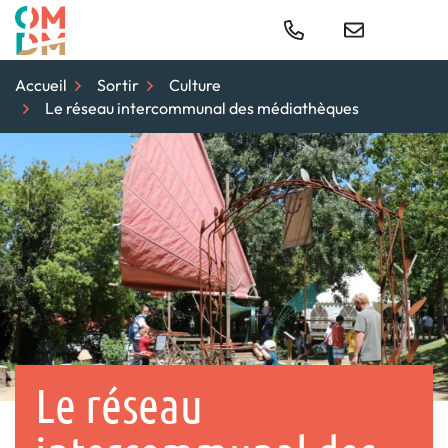
Gestion des traceurs
Aller
au
Para
contenu
Accueil
Sortir
Culture
Le réseau intercommunal des médiathèques
Le réseau