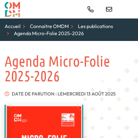
Gestion des traceurs
Aller
au
Para
contenu
Accueil
Connaitre OMDM
Les publications
Agenda Micro-Folie 2025-2026
Agenda Micro-Folie
2025-2026
DATE DE PARUTION : LE
MERCREDI 13 AOÛT 2025