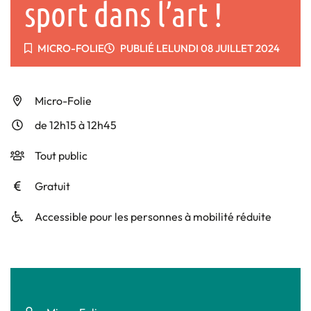
sport dans l’art !
MICRO-FOLIE
PUBLIÉ LE
LUNDI 08 JUILLET 2024
Infos utiles
Micro-Folie
de 12h15 à 12h45
Tout public
Gratuit
Accessible pour les personnes à mobilité réduite